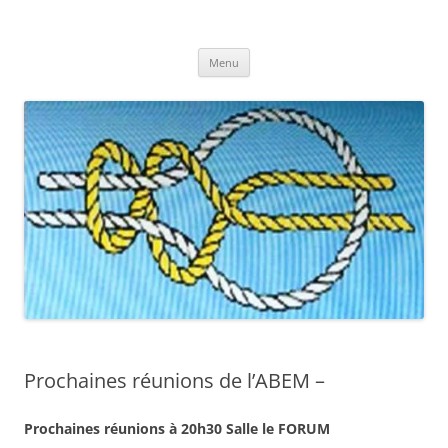
Aller
au
ABEM
contenu
Association Bordelaise d’Études Métapsychiques
Menu
Prochaines réunions de l’ABEM –
Prochaines réunions à 20h30 Salle le FORUM