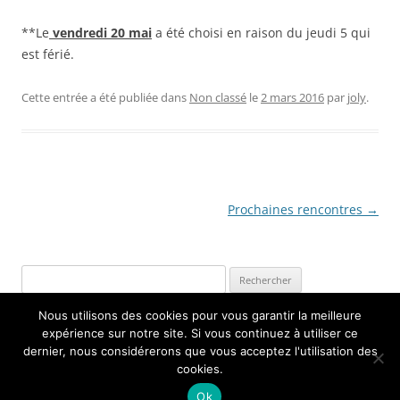
**Le
vendredi 20 mai
a été choisi en raison du jeudi 5 qui
est férié.
Cette entrée a été publiée dans
Non classé
le
2 mars 2016
par
joly
.
Navigation
Prochaines rencontres
→
des
articles
Rechercher :
Nous utilisons des cookies pour vous garantir la meilleure
expérience sur notre site. Si vous continuez à utiliser ce
dernier, nous considérerons que vous acceptez l'utilisation des
cookies.
Fièrement propulsé par WordPress
Ok